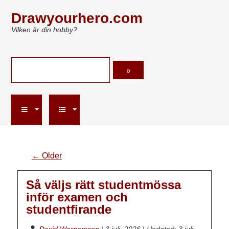
Drawyourhero.com
Vilken är din hobby?
←
Older
Så väljs rätt studentmössa
inför examen och
studentfirande
David Wernersson
|
3 juli, 2026
|
Updated: 3 juli,