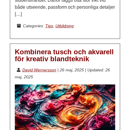
studentfirandet. Därför läggs ofta stor vikt vid
både utseende, passform och personliga detaljer
[…]
Categories:
Tips
,
Utbildning
Kombinera tusch och akvarell
för kreativ blandteknik
David Wernersson
|
26 maj, 2025
|
Updated: 26
maj, 2025